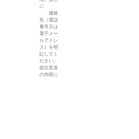
に
連絡
先（電話
番号又は
電子メー
ルアドレ
ス）を明
記してく
ださい。
提出意見
の内容に
不明な点
があった
場合
等の連
絡・確認
のため利
用しま
す。
ま