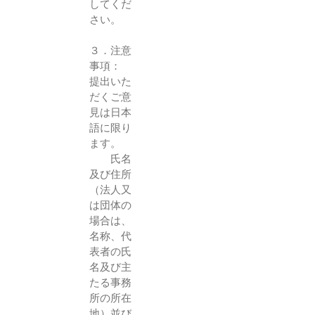
してくだ
さい。
３．注意
事項：
提出いた
だくご意
見は日本
語に限り
ます。
氏名
及び住所
（法人又
は団体の
場合は、
名称、代
表者の氏
名及び主
たる事務
所の所在
地）並び