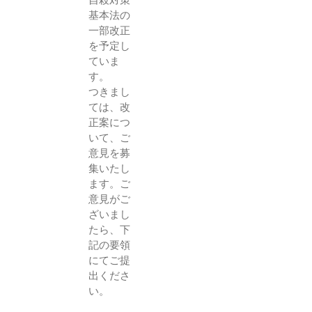
自殺対策
基本法の
一部改正
を予定し
ていま
す。
つきまし
ては、改
正案につ
いて、ご
意見を募
集いたし
ます。ご
意見がご
ざいまし
たら、下
記の要領
にてご提
出くださ
い。