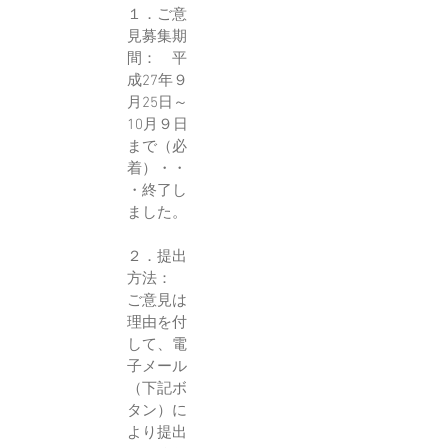
１．ご意
見募集期
間： 平
成27年９
月25日～
10月９日
まで（必
着）・・
・終了し
ました。
２．提出
方法：
ご意見は
理由を付
して、電
子メール
（下記ボ
タン）に
より提出